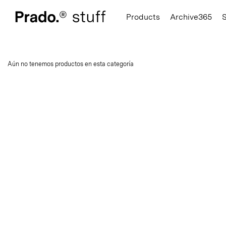
Prado.
Products
Archive365
Aún no tenemos productos en esta categorí­a
Hats
Hooks
Books
Hoodies
Seating
Notebook
T-Shirts
Accessories